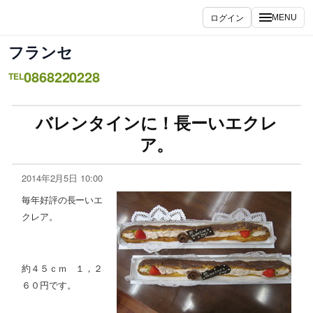
ログイン
MENU
フランセ
0868220228
TEL
バレンタインに！長ーいエクレ
ア。
2014年2月5日 10:00
毎年好評の長ーいエ
クレア。
約４５ｃｍ １，２
６０円です。