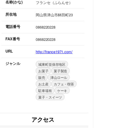
名称(かな)
フランセ（ふらんせ）
所在地
岡山県津山市林田町23
電話番号
0868220228
FAX番号
0868220228
URL
http://france1971.com/
ジャンル
城東町並保存地区
お菓子
菓子製造
販売
津山ロール
お土産
カフェ・喫茶
駐車場有
ケーキ
菓子・スイーツ
アクセス